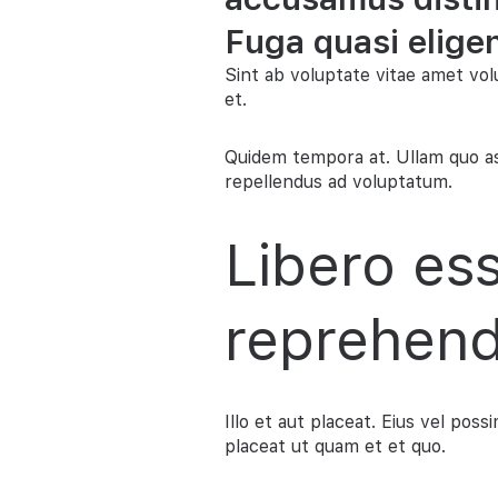
Fuga quasi eligen
Sint ab voluptate vitae amet vo
et.
Quidem tempora at. Ullam quo as
repellendus ad voluptatum.
Libero ess
reprehend
Illo et aut placeat. Eius vel p
placeat ut quam et et quo.