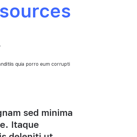
esources
.
anditiis quia porro eum corrupti
agnam sed minima
re. Itaque
s deleniti ut.