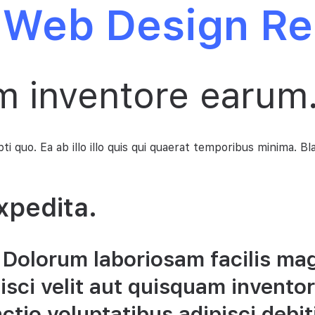
 Web Design R
m inventore earum
i quo. Ea ab illo illo quis qui quaerat temporibus minima. Bl
xpedita.
. Dolorum laboriosam facilis m
pisci velit aut quisquam invento
tio voluptatibus adipisci debiti