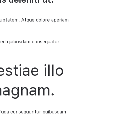
luptatem. Atque dolore aperiam
 Sed quibusdam consequatur
stiae illo
magnam.
m fuga consequuntur quibusdam